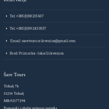
Tel: +385 (0)98 215 607
Tel: +385 (0)99 243 0537
Email: saretours.crikvenica@gmail.com
Brod: Primorka - luka Crikvenica
Šare Tours
Tribalj 7b
51234 Tribalj
MB:92177298
Pomorski i obalni prijevoz putnika