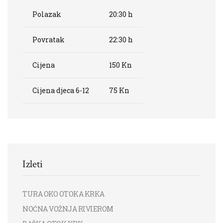
Polazak
20:30
h
Povratak
22:30
h
Cijena
150
Kn
Cijena djeca 6-12
75
Kn
Izleti
TURA OKO OTOKA KRKA
NOĆNA VOŽNJA RIVIEROM